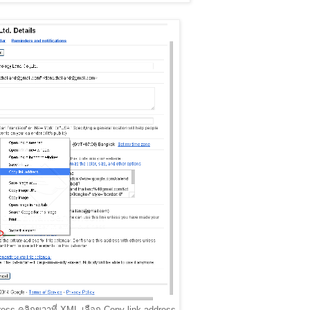
dress คลิกขวาที่ XML เลือก Copy link address