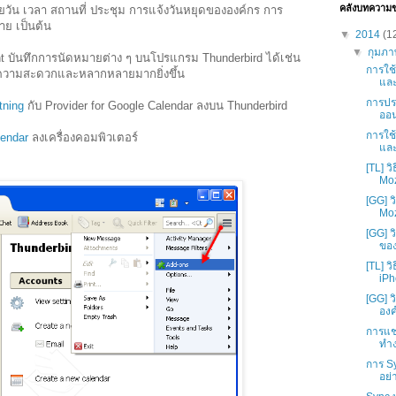
คลังบทความ
วัน เวลา สถานที่ ประชุม การแจ้งวันหยุดขององค์กร การ
าย เป็นต้น
▼
2014
(1
▼
กุมภา
nt บันทึกการนัดหมายต่าง ๆ บนโปรแกรม Thunderbird ได้เช่น
การใช้
ามีความสะดวกและหลากหลายมากยิ่งขึ้น
และบ
การประ
tning
กับ Provider for Google Calendar ลงบน Thunderbird
ออน
การใช้
lendar
ลงเครื่องคอมพิวเตอร์
และ
[TL] ว
Moz
[GG] 
Moz
[GG] ว
ของ
[TL] ว
iPh
[GG] ว
องค
การแช
ทำง
การ Sy
อย่